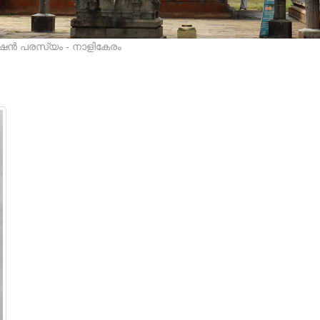
ടേഷൻ പരസ്യം - നാളികേരം