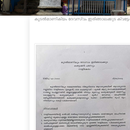
കൂടൽമാണിക്യം ദേവസ്വം ഇരിങ്ങാലക്കുട ക്വട്