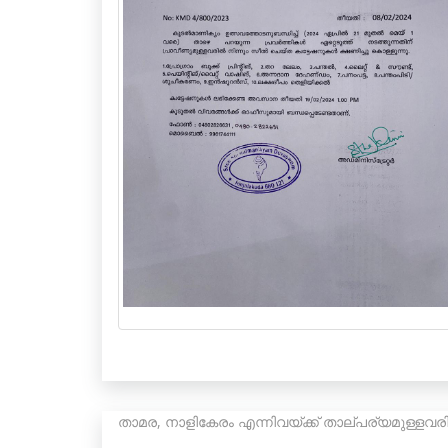
താമര, നാളികേരം എന്നിവയ്ക്ക് താല്പര്യമുള്ളവരി